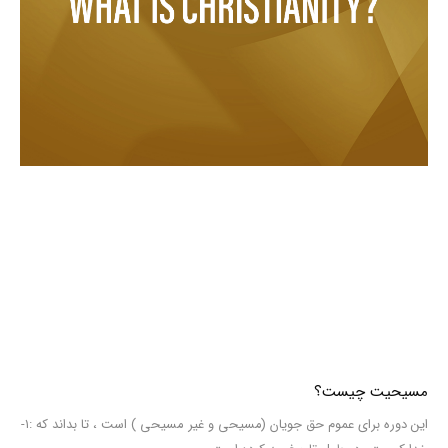
مسیحیت چیست؟
این دوره برای عموم حق جویان (مسیحی و غیر مسیحی ) است ، تا بداند که :۱-