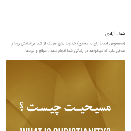
شفا ، آزادی
(مخصوص ایمانداران به مسیح) خداوند برای هریک از شما فرزندانش رویا و
هدفی دارد که میخواهد در زندگی شما انجام دهد . موانع و نبردها