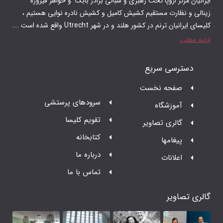
 رهبری و شبانی برادر بابک و‌ خواهر فیروزه
م کشیش کامیل و کشیش نادره نوایی هستیم ،
 در شهر Utrecht واقع شده است ….
ت
سرودهای پرستشی
تقویم کلیسا
ر
کتابخانه
درباره ما
تماس با ما